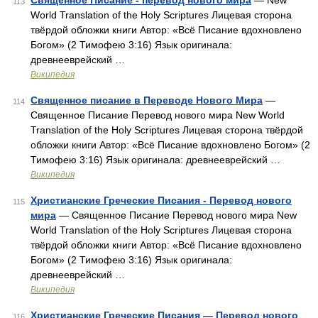
Священное Писание - перевод нового мира
— New
113
World Translation of the Holy Scriptures Лицевая сторона
твёрдой обложки книги Автор: «Всё Писание вдохновлено
Богом» (2 Тимофею 3:16) Язык оригинала:
древнееврейский …
Википедия
Священное писание в Переводе Нового Мира
—
114
Священное Писание Перевод нового мира New World
Translation of the Holy Scriptures Лицевая сторона твёрдой
обложки книги Автор: «Всё Писание вдохновлено Богом» (2
Тимофею 3:16) Язык оригинала: древнееврейский …
Википедия
Христианские Греческие Писания - Перевод нового
115
мира
— Священное Писание Перевод нового мира New
World Translation of the Holy Scriptures Лицевая сторона
твёрдой обложки книги Автор: «Всё Писание вдохновлено
Богом» (2 Тимофею 3:16) Язык оригинала:
древнееврейский …
Википедия
Христианские Греческие Писания — Перевод нового
116